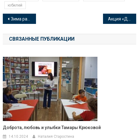
юбилей
Навигация
Зима рассказывает сказки
Акция «Дарите книги с любовью – 2024»
по
СВЯЗАННЫЕ ПУБЛИКАЦИИ
записям
Доброта, любовь и улыбки Тамары Крюковой
14.10.2024
Наталия Старостина