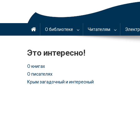
О библиотеке
Читателям
Электр
Это интересно!
О книгах
О писателях
Крым загадочный и интересный