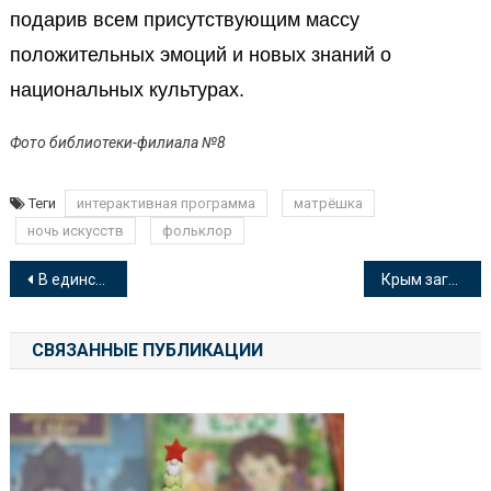
подарив всем присутствующим массу
положительных эмоций и новых знаний о
национальных культурах.
Фото библиотеки-филиала №8
Теги
интерактивная программа
матрёшка
ночь искусств
фольклор
Навигация
В единстве наша сила
Крым загадочный и интересный
по
СВЯЗАННЫЕ ПУБЛИКАЦИИ
записям