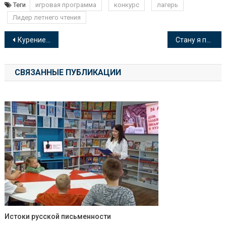
Теги
игровая программа
конкурс
лагерь
Лидер летнего чтения
Навигация
Курение: «За» или «Против»
Стану я природе другом
по
СВЯЗАННЫЕ ПУБЛИКАЦИИ
записям
Истоки русской письменности