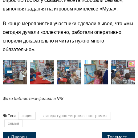
опрос «В гостях у сказки». Ребята «собрали семью»,
выполняя задания на игровом комплексе «Муза».
В конце мероприятия участники сделали вывод, что «мы
сегодня думали коллективно, работали оперативно,
спорили доказательно и читать нужно много
обязательно».
Фото библиотеки-филиала №8
Теги
акция
литературно–игровая программа
семья
Навигация
Дворец Дюльбер – памятник истории
Телемост «80 лет Великой Победе: мы помним, мы гордимся!»