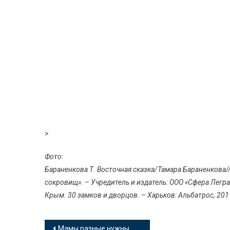
>
Фото:
Бараненкова Т. Восточная сказка/Тамара Бараненкова
сокровищ». – Учредитель и издатель: ООО «Сфера Леграта
Крым. 30 замков и дворцов. – Харьков: Альбатрос, 2011. 
Навигация
Мамы разные нужны, мамы разные важны!