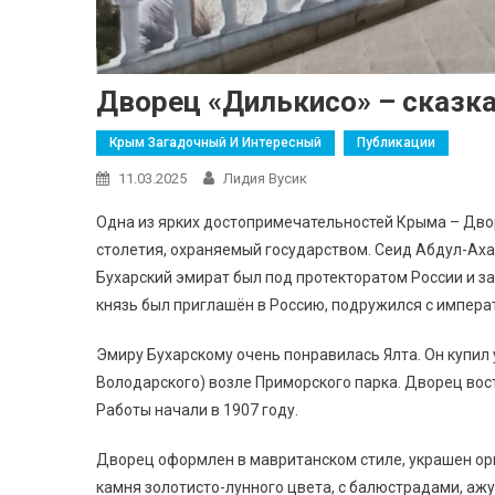
Дворец «Дилькисо» – сказк
Крым Загадочный И Интересный
Публикации
11.03.2025
Лидия Вусик
Одна из ярких достопримечательностей Крыма – Двор
столетия, охраняемый государством. Сеид Абдул-Ахад
Бухарский эмират был под протекторатом России и з
князь был приглашён в Россию, подружился с императ
Эмиру Бухарскому очень понравилась Ялта. Он купил 
Володарского) возле Приморского парка. Дворец вост
Работы начали в 1907 году.
Дворец оформлен в мавританском стиле, украшен орн
камня золотисто-лунного цвета, с балюстрадами, аж