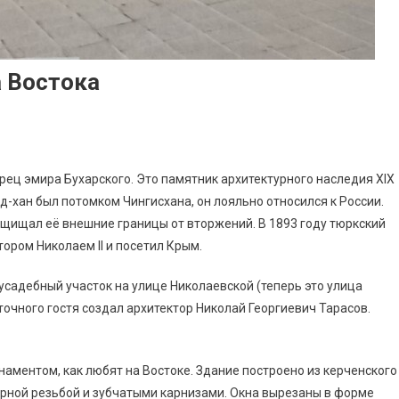
а Востока
ец эмира Бухарского. Это памятник архитектурного наследия XIX
-хан был потомком Чингисхана, он лояльно относился к России.
ащищал её внешние границы от вторжений. В 1893 году тюркский
ором Николаем II и посетил Крым.
усадебный участок на улице Николаевской (теперь это улица
очного гостя создал архитектор Николай Георгиевич Тарасов.
аментом, как любят на Востоке. Здание построено из керченского
урной резьбой и зубчатыми карнизами. Окна вырезаны в форме