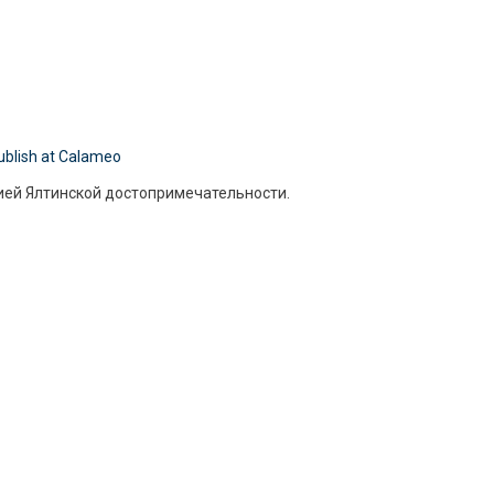
ublish at Calameo
орией Ялтинской достопримечательности.