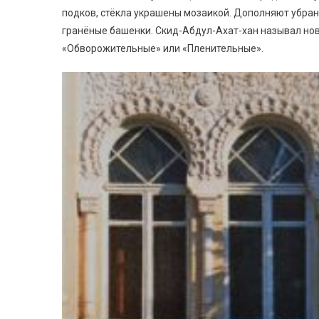
подков, стёкла украшены мозаикой. Дополняют убран
гранёные башенки. Скид-Абдул-Ахат-хан называл нов
«Обворожительные» или «Пленительные».