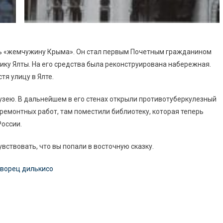
ть «жемчужину Крыма». Он стал первым Почетным гражданином
ку Ялты. На его средства была реконструирована набережная.
я улицу в Ялте.
узею. В дальнейшем в его стенах открыли противотуберкулезный
ремонтных работ, там поместили библиотеку, которая теперь
России.
ствовать, что вы попали в восточную сказку.
ворец дилькисо