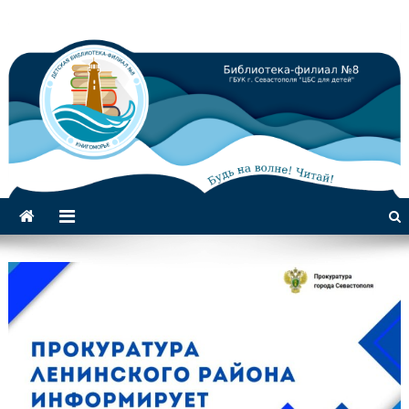
Библиотека-филиал №8 для
детей