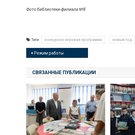
Фото библиотеки-филиала №8
Теги
конкурсно-игровая программа
новый год
Навигация
Режим работы
по
СВЯЗАННЫЕ ПУБЛИКАЦИИ
записям