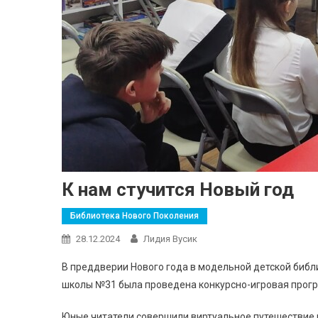
К нам стучится Новый год
Библиотека Нового Поколения
28.12.2024
Лидия Вусик
В преддверии Нового года в модельной детской биб
школы №31 была проведена конкурсно-игровая програ
Юные читатели совершили виртуальное путешествие и 