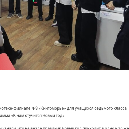
лиотеке-филиале №8 «Книгоморье» для учащихся седьмого класса
мма «К нам стучится Новый год».
узнали, что не везде праздник Новый год приходит в одно и то же