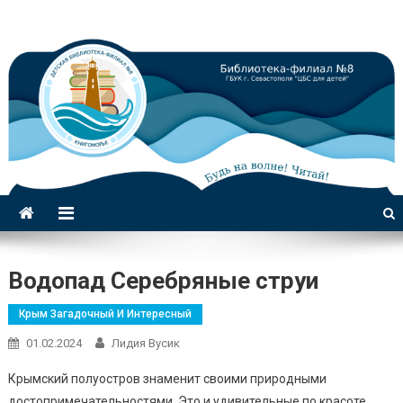
Библиотека-филиал №8 для
детей
Водопад Серебряные струи
Крым Загадочный И Интересный
01.02.2024
Лидия Вусик
Крымский полуостров знаменит своими природными
достопримечательностями. Это и удивительные по красоте