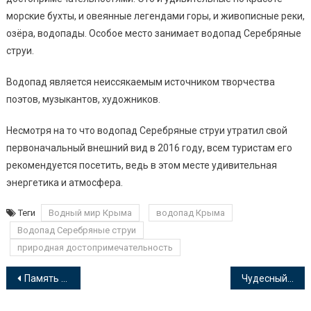
морские бухты, и овеянные легендами горы, и живописные реки,
озёра, водопады. Особое место занимает водопад Серебряные
струи.
Водопад является неиссякаемым источником творчества
поэтов, музыкантов, художников.
Несмотря на то что водопад Серебряные струи утратил свой
первоначальный внешний вид в 2016 году, всем туристам его
рекомендуется посетить, ведь в этом месте удивительная
энергетика и атмосфера.
Теги
Водный мир Крыма
водопад Крыма
Водопад Серебряные струи
природная достопримечательность
Навигация
Память сердца: блокадный Ленинград
Чудесный мир библиотеки
по