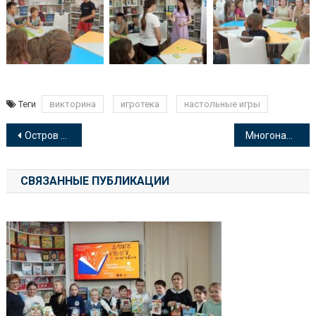
Теги
викторина
игротека
настольные игры
Навигация
Остров чтения
Многонациональная Россия
по
СВЯЗАННЫЕ ПУБЛИКАЦИИ
записям