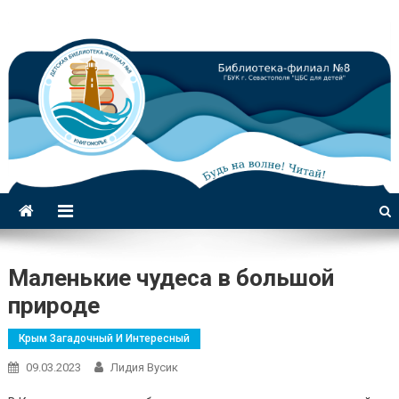
Библиотека-филиал №8 для
детей
Маленькие чудеса в большой
природе
Крым Загадочный И Интересный
09.03.2023
Лидия Вусик