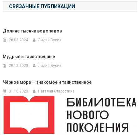
СВЯЗАННЫЕ ПУБЛИКАЦИИ
записям
Долина тысячи водопадов
20.03.2024
Лидия Вусик
Мудрые и таинственные
20.12.2023
Лидия Вусик
Чёрное море — знакомое и таинственное
31.10.2023
Наталия Старостина