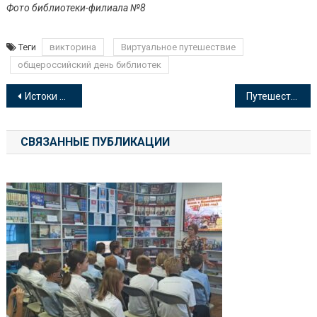
Фото библиотеки-филиала №8
Теги
викторина
Виртуальное путешествие
общероссийский день библиотек
Навигация
Истоки русской письменности
Путешествие в мир мультипликации
по
СВЯЗАННЫЕ ПУБЛИКАЦИИ
записям