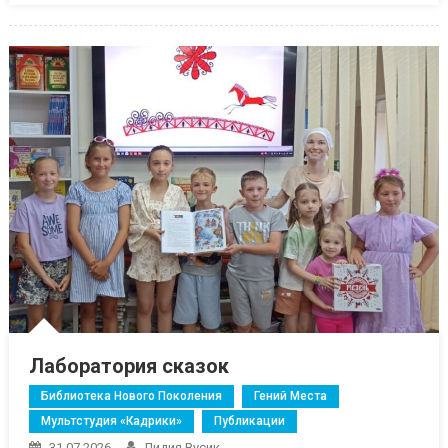
Лаборатория сказок
Библиотека Нового Поколения
Гений Места
Мультстудия «Кадрики»
Публикации
31.07.2026
Лидия Вусик