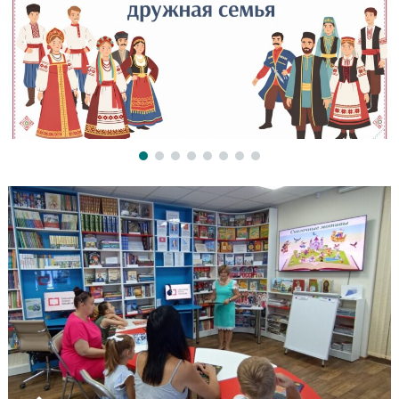
Библиотека Нового Поколения
Гений Места
Мультстудия «Кадрики»
Публикации
Сказочные мотивы